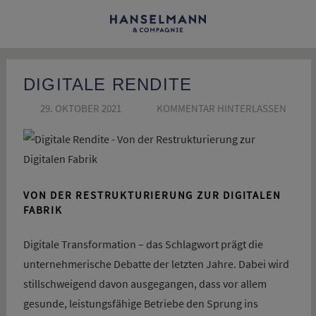
Zum
Inhalt
Hanselmann
springen
&
DIGITALE RENDITE
Compagnie
29. OKTOBER 2021
SUSANNE SCHÖN
KOMMENTAR HINTERLASSEN
GmbH
|
Blog
VON DER RESTRUKTURIERUNG ZUR DIGITALEN
FABRIK
Digitale Transformation – das Schlagwort prägt die
unternehmerische Debatte der letzten Jahre. Dabei wird
stillschweigend davon ausgegangen, dass vor allem
gesunde, leistungsfähige Betriebe den Sprung ins