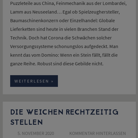
Puzzleteile aus China, Feinmechanik aus der Lombardei,
Lamm aus Neuseeland… Egal ob Spielzeughersteller,
Baumaschinenkonzern oder Einzelhandel: Globale
Lieferketten sind heute in vielen Branchen Stand der
Technik. Doch hat Corona die Schwächen solcher
Versorgungssysteme schonungslos aufgedeckt. Man
kennt das vom Domino: Wenn ein Stein fällt, fällt die
ganze Reihe. Robust sind diese Gebilde nicht.
WEITERLESEN
DIE WEICHEN RECHTZEITIG
STELLEN
5. NOVEMBER 2020
SUSANNE SCHÖN
KOMMENTAR HINTERLASSEN