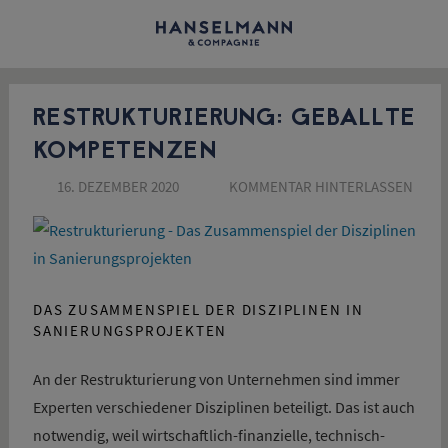
Zum
Inhalt
Hanselmann
springen
&
RESTRUKTURIERUNG: GEBALLTE
Compagnie
KOMPETENZEN
GmbH
16. DEZEMBER 2020
SUSANNE SCHÖN
KOMMENTAR HINTERLASSEN
|
Blog
DAS ZUSAMMENSPIEL DER DISZIPLINEN IN
SANIERUNGSPROJEKTEN
An der Restrukturierung von Unternehmen sind immer
Experten verschiedener Disziplinen beteiligt. Das ist auch
notwendig, weil wirtschaftlich-finanzielle, technisch-