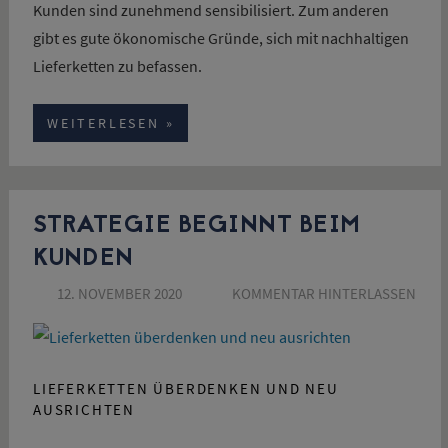
Kunden sind zunehmend sensibilisiert. Zum anderen
gibt es gute ökonomische Gründe, sich mit nachhaltigen
Lieferketten zu befassen.
WEITERLESEN
STRATEGIE BEGINNT BEIM
KUNDEN
12. NOVEMBER 2020
SUSANNE SCHÖN
KOMMENTAR HINTERLASSEN
LIEFERKETTEN ÜBERDENKEN UND NEU
AUSRICHTEN