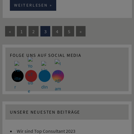
WEITERLESEN
Beitragsnavigation
Vorherige
Nächste
«
1
2
3
4
5
»
Beiträge
Beiträge
FOLGE UNS AUF SOCIAL MEDIA
UNSERE NEUESTEN BEITRÄGE
Wir sind Top Consultant 2023