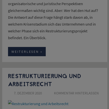
organisatorische und juristische Perspektiven
gleichermaßen wichtig sind. Aber: Wer hat den Hut auf?
Die Antwort auf diese Frage hängt stark davon ab, in
welchem Krisenstadium sich das Unternehmen und in
welcher Phase sich ein Restrukturierungsprojekt
befindet. Ein Überblick.
WEITERLESEN
RESTRUKTURIERUNG UND
ARBEITSRECHT
7. DEZEMBER 2020
SUSANNE SCHÖN
KOMMENTAR HINTERLASSEN