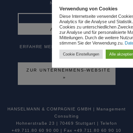
NEWSLETTER
Verwendung von Cookies
Diese Internetseite verwendet Cookie
Analytics für die Analyse und Statistik
Cookies zu unterschiedlichen Zwecke
zur Analyse und für personalisierte Ma
Mitteilungen. Durch die weitere Nutzu
stimmen Sie der Verwendung zu.
Dat
ERFAHRE MEHR ÜBER HANSELMANN &
COMPAGNIE
Cookie Einstellungen
Alle akzeptie
ZUR UNTERNEHMENS-WEBSITE
»
HANSELMANN & COMPAGNIE GMBH | Management
Consulting
Hohnerstraße 23 | 70469 Stuttgart | Telefon
+49.711.80 60 90 00 | Fax +49.711.80 60 90 10