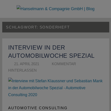
Zum
Inhalt
Hanselmann
springen
&
SCHLAGWORT:
SONDERHEFT
Compagnie
GmbH
INTERVIEW IN DER
|
AUTOMOBILWOCHE SPEZIAL
21. APRIL 2021
SUSANNE SCHÖN
KOMMENTAR
Blog
HINTERLASSEN
AUTOMOTIVE CONSULTING